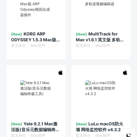
KORG ARP
MultiTrack for
[New]
[New]
ODYSSEY 1.5.3 Mac版
Mac v1.6.1 英文版 多轨道
ARP Odyssey模拟合成器
视频编辑器
暂无评分
Mac软件
暂无评分
Mac软件
插件
Yate 9.2.1 Mac激
LuLu macOS防火
[New]
[New]
活版(音乐元数据编辑终极
墙 网络监控软件 v4.3.2
工具)
暂无评分
Mac软件
暂无评分
Mac软件