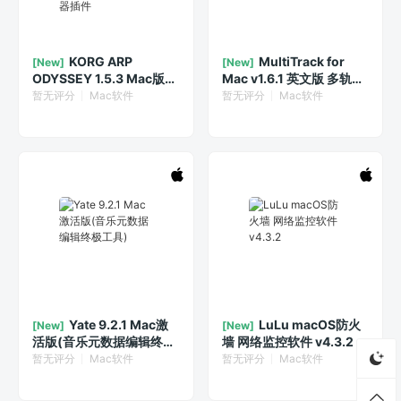
KORG ARP
MultiTrack for
[New]
[New]
ODYSSEY 1.5.3 Mac版
Mac v1.6.1 英文版 多轨道
ARP Odyssey模拟合成器
视频编辑器
暂无评分
Mac软件
暂无评分
Mac软件
插件
Yate 9.2.1 Mac激
LuLu macOS防火
[New]
[New]
活版(音乐元数据编辑终极
墙 网络监控软件 v4.3.2
工具)
暂无评分
Mac软件
暂无评分
Mac软件