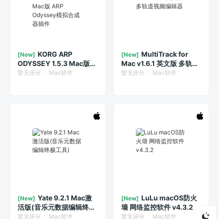
KORG ARP
MultiTrack for
[New]
[New]
ODYSSEY 1.5.3 Mac版
Mac v1.6.1 英文版 多轨道
ARP Odyssey模拟合成器
视频编辑器
暂无评分
Mac软件
暂无评分
Mac软件
插件
Yate 9.2.1 Mac激
LuLu macOS防火
[New]
[New]
活版(音乐元数据编辑终极
墙 网络监控软件 v4.3.2
工具)
暂无评分
Mac软件
暂无评分
Mac软件