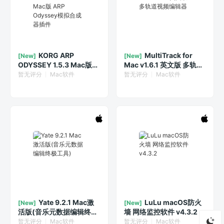
KORG ARP
MultiTrack for
[New]
[New]
ODYSSEY 1.5.3 Mac版
Mac v1.6.1 英文版 多轨道
ARP Odyssey模拟合成器
视频编辑器
暂无评分
Mac软件
暂无评分
Mac软件
插件
Yate 9.2.1 Mac激
LuLu macOS防火
[New]
[New]
活版(音乐元数据编辑终极
墙 网络监控软件 v4.3.2
工具)
暂无评分
Mac软件
暂无评分
Mac软件