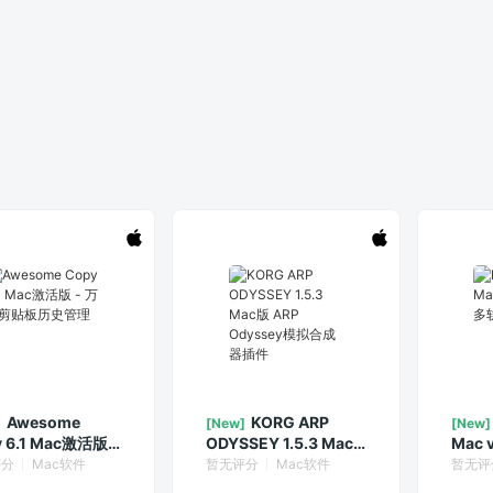
Awesome
KORG ARP
]
[New]
[New]
 6.1 Mac激活版 -
ODYSSEY 1.5.3 Mac
Mac 
剪贴板历史管理器
版 ARP Odyssey模拟
道视
评分
Mac软件
暂无评分
Mac软件
暂无评
合成器插件