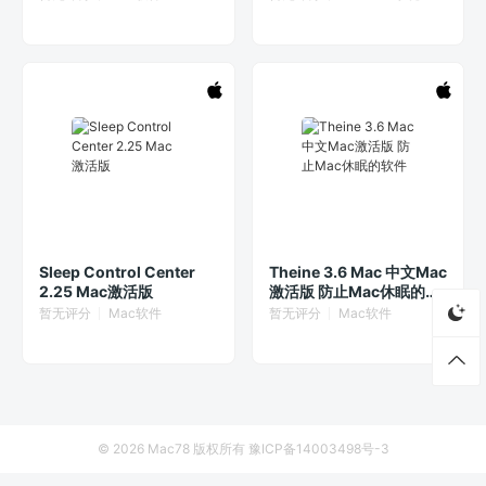
新[精简版]
Sleep Control Center
Theine 3.6 Mac 中文Mac
2.25 Mac激活版
激活版 防止Mac休眠的软
件
暂无评分
Mac软件
暂无评分
Mac软件
© 2026
Mac78
版权所有
豫ICP备14003498号-3
首页
资源
厂商列表
侵权联系