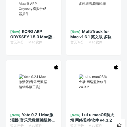
KORG ARP
MultiTrack for
[New]
[New]
ODYSSEY 1.5.3 Mac版
Mac v1.6.1 英文版 多轨道
ARP Odyssey模拟合成器
视频编辑器
暂无评分
Mac软件
暂无评分
Mac软件
插件
Yate 9.2.1 Mac激
LuLu macOS防火
[New]
[New]
活版(音乐元数据编辑终极
墙 网络监控软件 v4.3.2
工具)
暂无评分
Mac软件
暂无评分
Mac软件