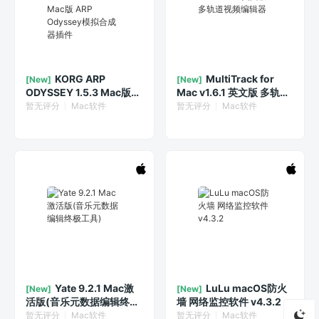
KORG ARP
MultiTrack for
[New]
[New]
ODYSSEY 1.5.3 Mac版
Mac v1.6.1 英文版 多轨道
ARP Odyssey模拟合成器
视频编辑器
暂无评分
Mac软件
暂无评分
Mac软件
插件
Yate 9.2.1 Mac激
LuLu macOS防火
[New]
[New]
活版(音乐元数据编辑终极
墙 网络监控软件 v4.3.2
工具)
暂无评分
Mac软件
暂无评分
Mac软件