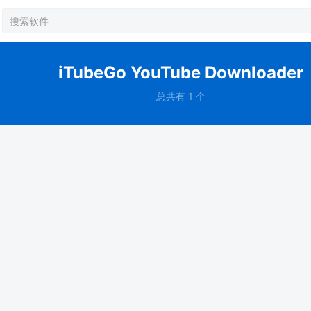
iTubeGo YouTube Downloader
总共有 1 个