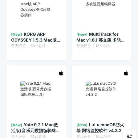
KORG ARP
MultiTrack for
[New]
[New]
ODYSSEY 1.5.3 Mac版
Mac v1.6.1 英文版 多轨道
ARP Odyssey模拟合成器
视频编辑器
暂无评分
Mac软件
暂无评分
Mac软件
插件
Yate 9.2.1 Mac激
LuLu macOS防火
[New]
[New]
活版(音乐元数据编辑终极
墙 网络监控软件 v4.3.2
工具)
暂无评分
Mac软件
暂无评分
Mac软件