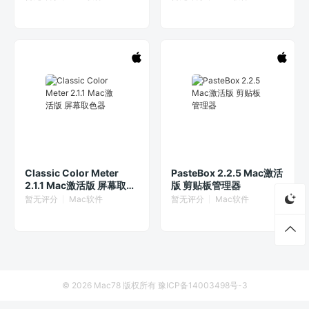
Classic Color Meter
PasteBox 2.2.5 Mac激活
2.1.1 Mac激活版 屏幕取色
版 剪贴板管理器
器
暂无评分
Mac软件
暂无评分
Mac软件
© 2026
Mac78
版权所有
豫ICP备14003498号-3
首页
资源
厂商列表
侵权联系