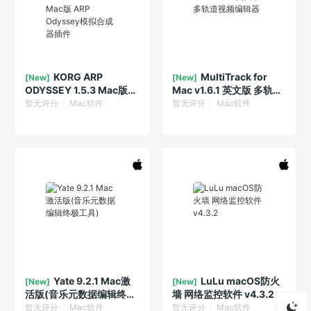
KORG ARP
MultiTrack for
[New]
[New]
ODYSSEY 1.5.3 Mac版
Mac v1.6.1 英文版 多轨道
ARP Odyssey模拟合成器
视频编辑器
暂无评分
Mac软件
暂无评分
Mac软件
插件
Yate 9.2.1 Mac激
LuLu macOS防火
[New]
[New]
活版(音乐元数据编辑终极
墙 网络监控软件 v4.3.2
工具)
暂无评分
Mac软件
暂无评分
Mac软件