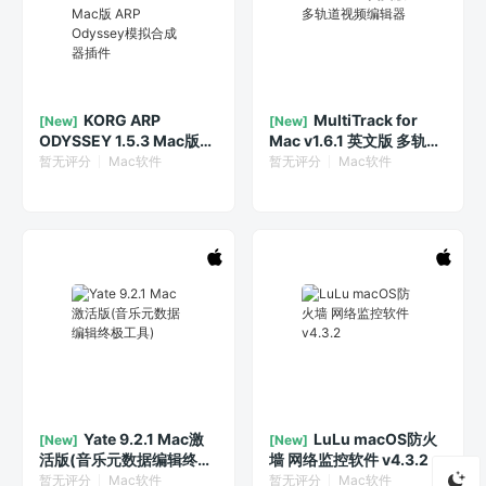
KORG ARP
MultiTrack for
[New]
[New]
ODYSSEY 1.5.3 Mac版
Mac v1.6.1 英文版 多轨道
ARP Odyssey模拟合成器
视频编辑器
暂无评分
Mac软件
暂无评分
Mac软件
插件
Yate 9.2.1 Mac激
LuLu macOS防火
[New]
[New]
活版(音乐元数据编辑终极
墙 网络监控软件 v4.3.2
工具)
暂无评分
Mac软件
暂无评分
Mac软件