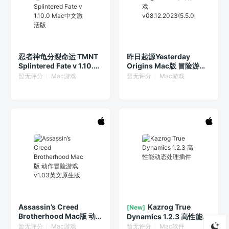
忍者神龟分裂命运 TMNT
昨日起源Yesterday
Splintered Fate v 1.10.0
Origins Mac版 冒险游戏
Mac中文激活版
v08.12.2023(5.5.0p4)
暂无评分
Mac游戏
暂无评分
Mac游戏
Assassin’s Creed
Kazrog True
[New]
Brotherhood Mac版 动
Dynamics 1.2.3 高性能动
作冒险游戏 v1.03英文原
态处理插件
暂无评分
Mac游戏
暂无评分
Mac软件