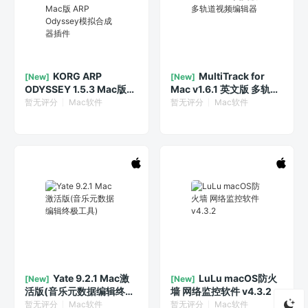
KORG ARP
MultiTrack for
[New]
[New]
ODYSSEY 1.5.3 Mac版
Mac v1.6.1 英文版 多轨道
ARP Odyssey模拟合成器
视频编辑器
暂无评分
Mac软件
暂无评分
Mac软件
插件
Yate 9.2.1 Mac激
LuLu macOS防火
[New]
[New]
活版(音乐元数据编辑终极
墙 网络监控软件 v4.3.2
工具)
暂无评分
Mac软件
暂无评分
Mac软件