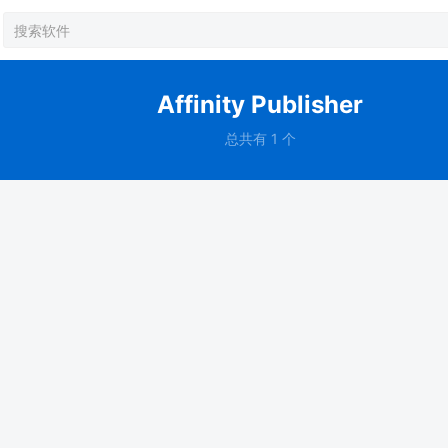
Affinity Publisher
总共有 1 个