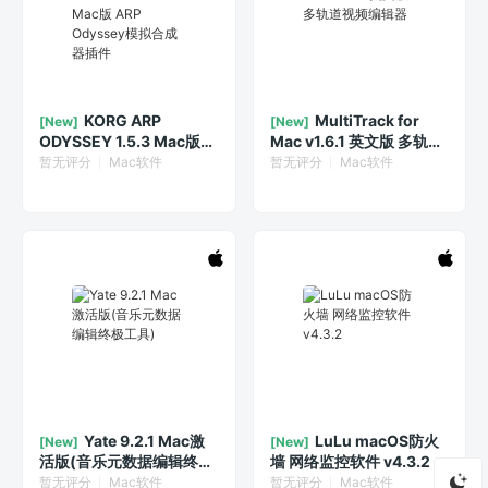
KORG ARP
MultiTrack for
[New]
[New]
ODYSSEY 1.5.3 Mac版
Mac v1.6.1 英文版 多轨道
ARP Odyssey模拟合成器
视频编辑器
暂无评分
Mac软件
暂无评分
Mac软件
插件
Yate 9.2.1 Mac激
LuLu macOS防火
[New]
[New]
活版(音乐元数据编辑终极
墙 网络监控软件 v4.3.2
工具)
暂无评分
Mac软件
暂无评分
Mac软件