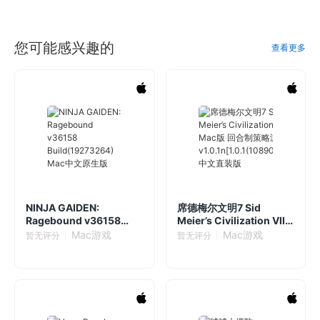
您可能感兴趣的
查看更多
NINJA GAIDEN:
席德梅尔文明7 Sid
Ragebound v36158
Meier’s Civilization VII
Build(19273264) Mac中
Mac版 回合制策略游戏
Mac游戏
Mac游戏
暂无评分
暂无评分
文原生版
v1.0.1n[1.0.1(1089069)]
中文直装版