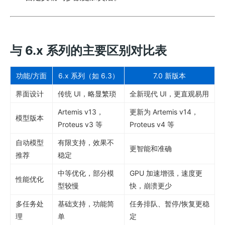
与 6.x 系列的主要区别对比表
功能/方面
6.x 系列（如 6.3）
7.0 新版本
界面设计
传统 UI，略显繁琐
全新现代 UI，更直观易用
Artemis v13，
更新为 Artemis v14，
模型版本
Proteus v3 等
Proteus v4 等
自动模型
有限支持，效果不
更智能和准确
推荐
稳定
中等优化，部分模
GPU 加速增强，速度更
性能优化
型较慢
快，崩溃更少
多任务处
基础支持，功能简
任务排队、暂停/恢复更稳
理
单
定