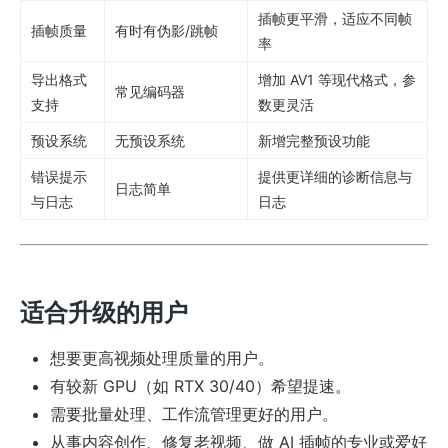
插帧更平滑，适应不同帧
插帧质量
有时有伪影/跳帧
率
导出格式
增加 AV1 等现代格式，参
常见编码器
支持
数更灵活
预设系统
无预设系统
新增完整预设功能
错误提示
提供更详细的诊断信息与
日志简单
与日志
日志
适合升级的用户
想要更高视频处理质量的用户。
有较新 GPU（如 RTX 30/40）希望提速。
需要批量处理、工作流管理更好的用户。
从事内容创作、修复老视频、做 AI 插帧的专业或爱好