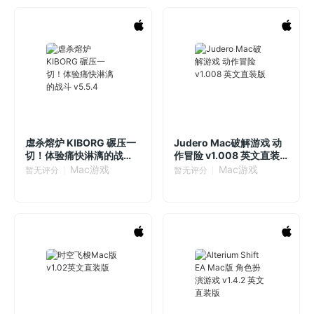
虐杀熔炉 KIBORG 碾压一
Judero Mac破解游戏 动
切！体验痛快淋漓的战斗
作冒险 v1.008 英文直装
v5.5.4
版
Mac游戏
Mac游戏
暂无评分
暂无评分