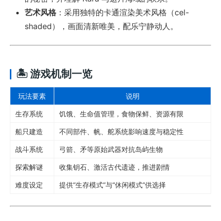
艺术风格
：采用独特的卡通渲染美术风格（cel-
shaded），画面清新唯美，配乐宁静动人。
🏝️ 游戏机制一览
玩法要素
说明
生存系统
饥饿、生命值管理，食物保鲜、资源有限
船只建造
不同部件、帆、舵系统影响速度与稳定性
战斗系统
弓箭、矛等原始武器对抗岛屿生物
探索解谜
收集钥石、激活古代遗迹，推进剧情
难度设定
提供“生存模式”与“休闲模式”供选择