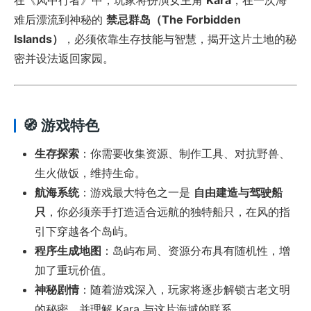
难后漂流到神秘的
禁忌群岛（The Forbidden
Islands）
，必须依靠生存技能与智慧，揭开这片土地的秘
密并设法返回家园。
🧭 游戏特色
生存探索
：你需要收集资源、制作工具、对抗野兽、
生火做饭，维持生命。
航海系统
：游戏最大特色之一是
自由建造与驾驶船
只
，你必须亲手打造适合远航的独特船只，在风的指
引下穿越各个岛屿。
程序生成地图
：岛屿布局、资源分布具有随机性，增
加了重玩价值。
神秘剧情
：随着游戏深入，玩家将逐步解锁古老文明
的秘密，并理解 Kara 与这片海域的联系。