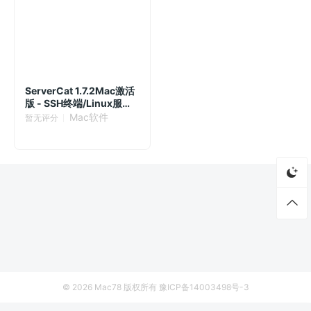
ServerCat 1.7.2Mac激活
版 - SSH终端/Linux服务
器管理利器
Mac软件
暂无评分
© 2026
Mac78
版权所有
豫ICP备14003498号-3
首页
资源
厂商列表
侵权联系