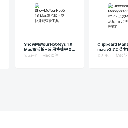
ShowMeYourHotKeys 1.9
Clipboard Mana
Mac激活版 - 应用快捷键查
mac v2.7.2 
看工具
mac剪贴板管理
Mac软件
Mac
暂无评分
暂无评分