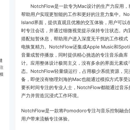
NotchFlow是一款专为Mac设计的生产力应用
帮助用户实现更智能的工作和更好的注意力集中。Notch
Island界面，提供直观且优雅的交互体验，用户可
时专注会话，并通过细微视觉提示保持专注状态。内置的
搭配短暂休息，帮助用户进入深度无干扰的工作模式，而C
电恢复精力。NotchFlow还集成Apple Music和
音量或暂停播放，同时提供精心挑选的专注音乐曲库
缝
计。应用整体设计极简主义，没有多余的界面元素或
注
态。NotchFlow轻量级运行，占用极少系统资源，完美适配
域模
备，即使没有物理刘海的Mac也能通过模拟方式享
要长时间专注的专业人士，NotchFlow都能通过
产力并营造沉浸式工作环境。
NotchFlow是一款将Pomodoro专注与音乐控制融合的
用户带来流畅专注体验。