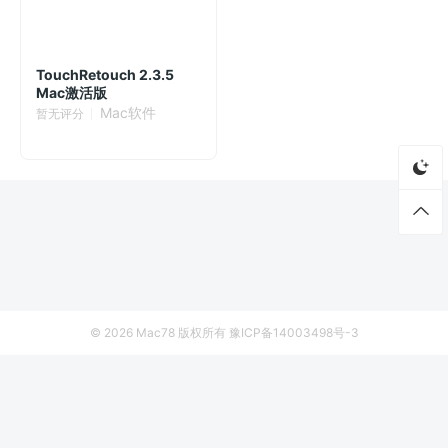
TouchRetouch 2.3.5
Mac激活版
Mac软件
暂无评分
© 2026
Mac78
版权所有
豫ICP备14003498号-3
首页
资源
厂商列表
侵权联系
BetterStage 0.2.17 Mac激活版 - AI智能窗口分组管理
立即下载