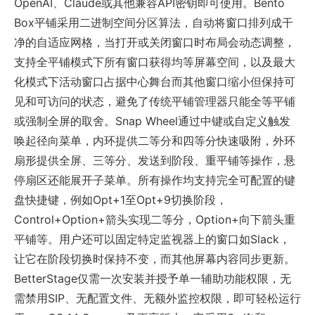
OpenAI、Claude或其他兼容API密钥即可使用。Bento
Box平铺采用二进制空间分区算法，自动将窗口排列成干
净的自适应网格，当打开或关闭窗口时布局会动态调整，
支持全平铺模式下所有窗口获得均等屏幕空间，以及最大
化模式下活动窗口占据中心舞台而其他窗口缩小但保持可
见和可访问的状态，避免了传统平铺管理器只能全等平铺
或强制全屏的取舍。Snap Wheel通过中键或自定义触发
唤起径向菜单，内环提供二等分和四等分快速吸附，外环
扇形提供全屏、三等分、发送到阶段、重平铺等操作，悬
停扇区还能展开子菜单。所有操作均支持完全可配置的键
盘快捷键，例如Opt+1至Opt+9切换阶段，
Control+Option+箭头实现二等分，Option+向下箭头重
平铺等。用户还可以固定特定监视器上的窗口如Slack，
让它在阶段切换时保持不变，而其他屏幕内容同步更新。
BetterStage仅需一次安装并授予单一辅助功能权限，无
需禁用SIP、无配置文件、无额外监控权限，即可轻松运行