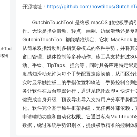
开源地址：
https://github.com/nowtilous/Gutchin
GutchinTouchTool 是终极 macOS 
作。无论是指尖滑动、轻点、画圈、边缘滑动还是复
GutchinTouchTool 都能精准绑定。它将 Ma
从简单双指滑动到多指复杂模式的各种手势，并将其
chTool
板手势引
窗口管理、媒体控制等多种动作。该工具支持超过3
动、手绘、TipTaps、捏合等，同时具备应用特定
度感知滑动允许为每个手势配置速度阈值，从而区分
实时显示触控板上的手指位置和轨迹，手势控制台则
务让软件在后台静默运行，通过系统托盘即可快速开关。自动
键完成自身升级，预设导出导入支持用户分享手势配
化。软件完全基于原生框架构建，无任何外部依赖，支持
申请辅助功能和自动化权限。它通过私有MultitouchSu
数据，绕过系统手势识别器，提供极致精准的控制体