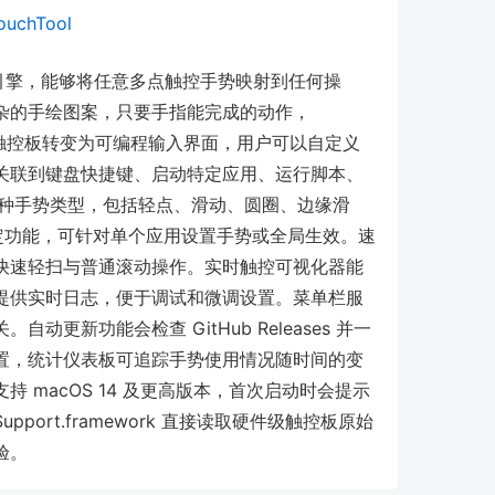
TouchTool
触控板手势引擎，能够将任意多点触控手势映射到任何操
杂的手绘图案，只要手指能完成的动作，
cBook 触控板转变为可编程输入界面，用户可以自定义
关联到键盘快捷键、启动特定应用、运行脚本、
0种手势类型，包括轻点、滑动、圆圈、边缘滑
绑定功能，可针对单个应用设置手势或全局生效。速
快速轻扫与普通滚动操作。实时触控可视化器能
提供实时日志，便于调试和微调设置。菜单栏服
更新功能会检查 GitHub Releases 并一
置，统计仪表板可追踪手势使用情况随时间的变
 macOS 14 及更高版本，首次启动时会提示
pport.framework 直接读取硬件级触控板原始
验。