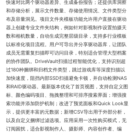
快速对比两个驱动器差异、生成备份报告；还提供库洞察
和存储分析，展示文件数量、存储使用情况、文件类型分
布及容量洞见。项目文件夹模板功能允许用户直接在驱动
器上创建专业文件夹结构，例如针对影视制作设置拍摄天
数和相机数量，自动生成完整层级目录，支持多行业模板
以标准化项目流程。用户可导出并分享驱动器库，让团队
成员无需重复扫描即可访问目录，特别适合管理大型档案
的协作团队。DriveVault扫描过程智能优化，支持识别超
过180种捆绑和归档文件类型，跳过游戏库等深度扫描以
加快速度，阻挡内部SSD扫描避免卡顿，并自动检测NAS
和RAID驱动器。最新版本优化了首页视图，支持自定义图
标、颜色编码项目、拖拽整理和可排序搜索界面；增强搜
索功能并添加防护机制；改进了预览面板和Quick Look显
示，提供更丰富的元数据；新增CSV导出用于外部分析，
以及自定义捆绑过滤选项。应用采用一次性购买模式，无
订阅困扰，适合影视制作人、摄影师、内容创作者、编