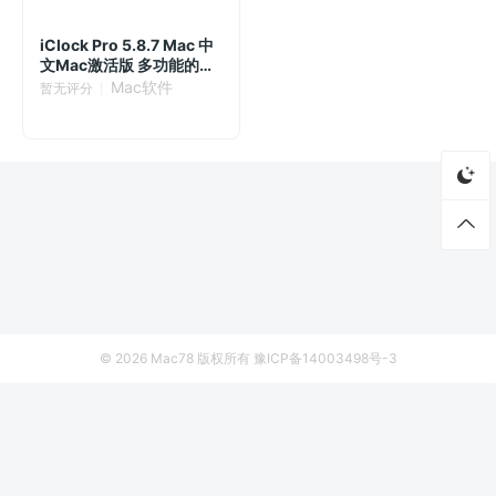
iClock Pro 5.8.7 Mac 中
文Mac激活版 多功能的高
效菜单栏时钟
Mac软件
暂无评分
© 2026
Mac78
版权所有
豫ICP备14003498号-3
首页
资源
厂商列表
侵权联系
Mole 1.4.1 Mac激活版 - Mac清理卸载优化维护工具
立即下载