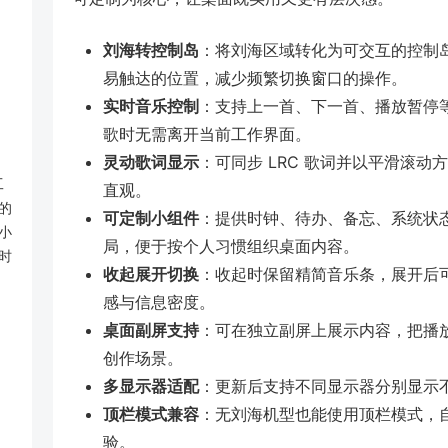
刘海转控制岛
：将刘海区域转化为可交互的控制
易触达的位置，减少频繁切换窗口的操作。
实时音乐控制
：支持上一首、下一首、播放暂停
歌时无需离开当前工作界面。
灵动歌词显示
：可同步 LRC 歌词并以平滑滚
工
直观。
的
可定制小组件
：提供时钟、待办、备忘、系统状
小
局，便于按个人习惯组织桌面内容。
时
收起展开切换
：收起时保留精简音乐条，展开后
感与信息密度。
桌面副屏支持
：可在独立副屏上展示内容，把播
创作场景。
多显示器适配
：更新后支持不同显示器分别显示
顶栏模式兼容
：无刘海机型也能使用顶栏模式，自
验。