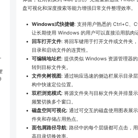
盘可视化和深度搜索等能力增强日常文件整理效率。
Windows式快捷键
: 支持用户熟悉的 Ctrl+C、
让长期使用 Windows 的用户可以直接沿用肌肉
回车打开文件
: 将回车键用于打开文件或文件夹，减
目录和启动文件的连贯性。
，
可编辑地址栏
: 提供类似 Windows 资源
转到目标文件夹。
逻
文件夹树视图
: 通过响应迅速的侧边栏展示目录
件
构中快速定位位置。
双栏浏览模式
: 将源文件夹与目标文件夹并排显
频繁切换多个窗口。
磁盘空间可视化
: 通过可交互的磁盘使用图表展
件夹和存储占用热点。
面包屑路径导航
: 路径中的每个层级都可点击，
高目录切换效率。