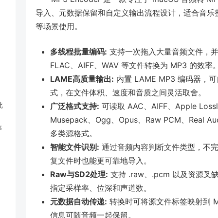
导入、元数据保留和自定义输出流程设计，适合音乐
等场景使用。
多线程批量编码:
支持一次拖入大量音频文件，并调
FLAC、AIFF、WAV 等文件转换为 MP3 的效率
LAME高质量输出:
内置 LAME MP3 编码
式，在文件体积、速度和音质之间灵活取舍。
批
广泛格式支持:
可读取 AAC、AIFF、Apple Lo
Musepack、Ogg、Opus、Raw PCM、Real 
等
多类源格式。
智能文件识别:
通过音频内容判断文件类型，不完
复文件时也能更可靠地导入。
Raw与SD2处理:
支持 .raw、.pcm 以及资源叉缺失
指定采样率、位深和声道数。
元数据自动传递:
转换时可将源文件标签映射到 M
信息可随音频一起保留。