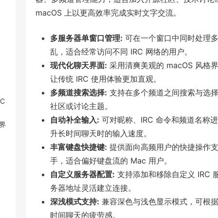
macOS 上以更高效率完成实时文字交流。
多服务器单窗口管理:
可在一个窗口中同时处理多个
乱，适合经常访问不同 IRC 网络的用户。
现代化聊天界面:
采用清爽美观的 macOS 风
让传统 IRC 使用体验更加直观。
多频道搜索选择:
支持在多个频道之间搜索与选择
C
社区或讨论主题。
自动补全输入:
可对昵称、IRC 命令和频道名
界
升长时间聊天时的输入速度。
丰富键盘快捷键:
提供面向高频用户的快捷操作支
手，适合偏好键盘流的 Mac 用户。
自定义服务器配置:
支持添加和移除自定义 IRC
务器地址灵活建立连接。
深浅模式支持:
兼容深色与浅色显示模式，可根据
时间聊天的疲劳感。