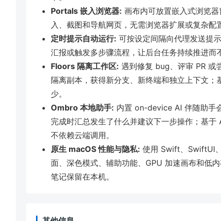
Portals 嵌入浏览器:
画布内可放置嵌入式浏览器
入、截图和导航网页，无需浏览器扩展或复杂配
定时提示自动运行:
可按设定间隔向代理发送提示
汇报或触发多步骤流程，让后台任务持续推进而
Floors 隔离工作区:
遇到修复 bug、评审 PR
隔离副本，获得新分支、新终端和独立上下文；基于
少。
Ombro 本地助手:
内置 on-device AI 
完成时汇总发生了什么并建议下一步操作；基于 Apple F
不依赖云端调用。
原生 macOS 性能与隐私:
使用 Swift、SwiftU
面、深色模式、辅助功能、GPU 加速画布和低
笔记保留在本机。
其他信息