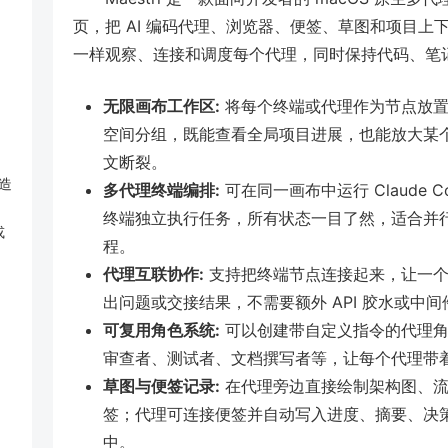
页，把 AI 编码代理、浏览器、便签、草图和项目
一样观察、连接和调度每个代理，同时保持代码、笔
无限画布工作区:
将每个终端或代理作为节点放置
空间分组，既能查看全局项目进展，也能放大某
文断裂。
打造
多代理终端编排:
可在同一画布中运行 Claude Cod
终端独立执行任务，所有状态一目了然，适合并
或
程。
代理互联协作:
支持把终端节点连接起来，让一个
出问题或交接结果，不需要额外 API 胶水或中间
可复用角色系统:
可以创建带自定义指令的代理角
审查者、测试者、文档撰写者等，让每个代理带
草图与便签记录:
在代理旁边直接绘制架构图、流程
签；代理可连接便签并自动写入进度、摘要、决
中。