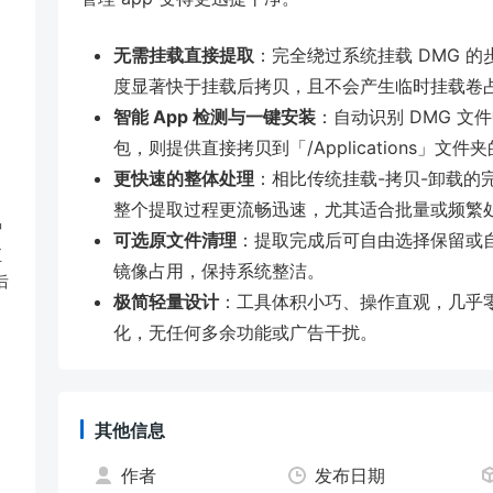
无需挂载直接提取
：完全绕过系统挂载 DMG 
度显著快于挂载后拷贝，且不会产生临时挂载卷
智能 App 检测与一键安装
：自动识别 DMG 文件
包，则提供直接拷贝到「/Applications」文
更快速的整体处理
：相比传统挂载-拷贝-卸载的完
整个提取过程更流畅迅速，尤其适合批量或频繁处理
智
可选原文件清理
：提取完成后可自由选择保留或自
至
镜像占用，保持系统整洁。
后
极简轻量设计
：工具体积小巧、操作直观，几乎零
化，无任何多余功能或广告干扰。
其他信息
作者
发布日期