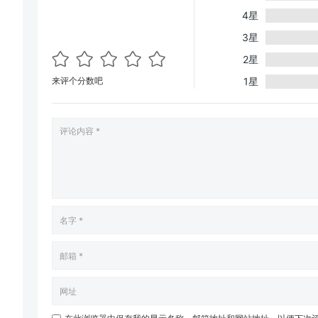
4星
3星
2星
来评个分数吧
1星