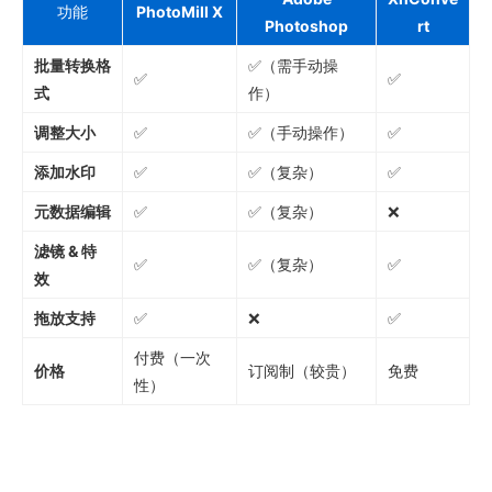
功能
PhotoMill X
Photoshop
rt
批量转换格
✅（需手动操
✅
✅
式
作）
调整大小
✅
✅（手动操作）
✅
添加水印
✅
✅（复杂）
✅
元数据编辑
✅
✅（复杂）
❌
滤镜 & 特
✅
✅（复杂）
✅
效
拖放支持
✅
❌
✅
付费（一次
价格
订阅制（较贵）
免费
性）