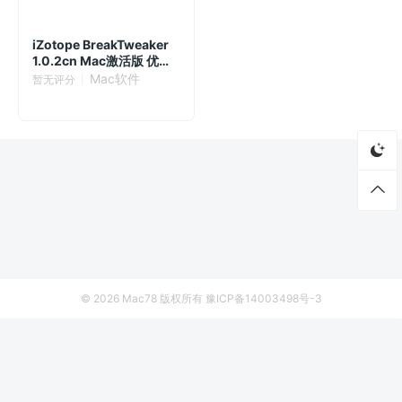
iZotope BreakTweaker
1.0.2cn Mac激活版 优秀
的音频节拍插件
Mac软件
暂无评分
© 2026
Mac78
版权所有
豫ICP备14003498号-3
首页
资源
厂商列表
侵权联系
Lingon X 9.6.3 Mac激活版 - Mac自动化任务管理工具
立即下载