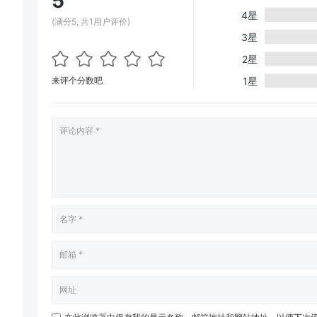
5
4星
(满分5, 共1用户评价)
3星
2星
来评个分数吧
1星