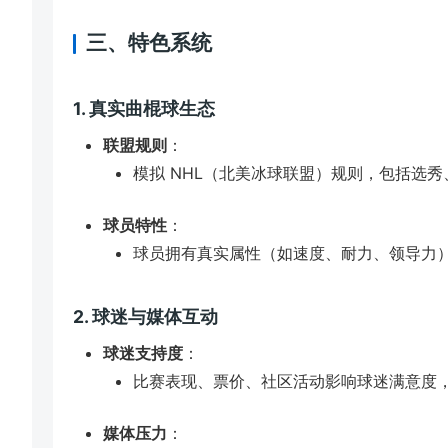
三、特色系统
1. 真实曲棍球生态
联盟规则
：
模拟 NHL（北美冰球联盟）规则，包括选
球员特性
：
球员拥有真实属性（如速度、耐力、领导力）
2. 球迷与媒体互动
球迷支持度
：
比赛表现、票价、社区活动影响球迷满意度
媒体压力
：