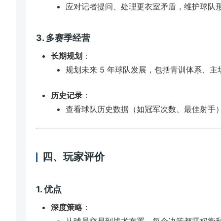
应对记者提问、处理更衣室矛盾，维护球队
3. 多赛季经营
长期规划
：
规划未来 5 年球队发展，包括青训体系、
历史记录
：
查看球队历史数据（如冠军次数、最佳射手
四、玩家评价
1. 优点
深度策略
：