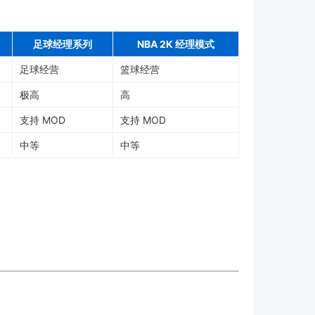
足球经理系列
NBA 2K 经理模式
足球经营
篮球经营
极高
高
支持 MOD
支持 MOD
中等
中等