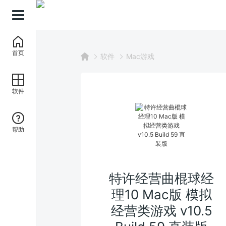
首页
软件
Mac游戏
软件
帮助
特许经营曲棍球经
理10 Mac版 模拟
经营类游戏 v10.5