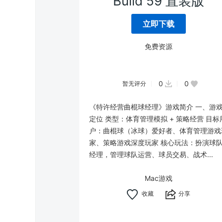
Build 59 直装版
立即下载
免费资源
0
0
暂无评分
《特许经营曲棍球经理》游戏简介 一、游
定位 类型：体育管理模拟 + 策略经营 目标
户：曲棍球（冰球）爱好者、体育管理游戏
家、策略游戏深度玩家 核心玩法：扮演球
经理，管理球队运营、球员交易、战术...
Mac游戏
分享