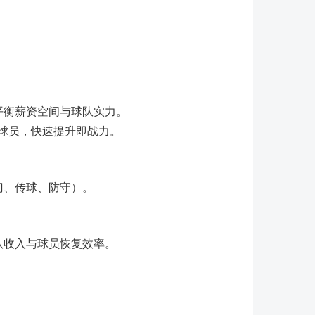
平衡薪资空间与球队实力。
星球员，快速提升即战力。
门、传球、防守）。
队收入与球员恢复效率。