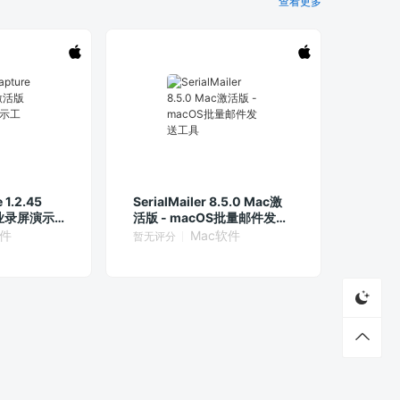
查看更多
 1.2.45
SerialMailer 8.5.0 Mac激
专业录屏演示
活版 - macOS批量邮件发送
工具
软件
Mac软件
暂无评分