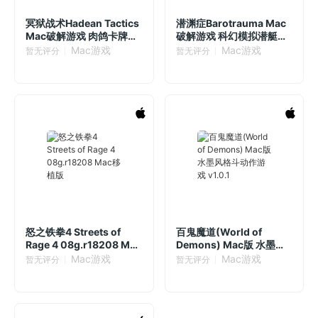
冥狱战术Hadean Tactics
潜渊症Barotrauma Mac
Mac破解游戏 肉鸽卡牌
破解游戏 科幻模拟潜艇
v1.1.17 中文Mac激活版
v1.8.8.1 中文原生版
Mac游戏
Mac游戏
暂无评分
暂无评分
怒之铁拳4 Streets of
百鬼魔道(World of
Rage 4 08g.r18208 Mac
Demons) Mac版 水墨风
移植版
格斗动作游戏 v1.0.1
Mac游戏
Mac游戏
暂无评分
暂无评分