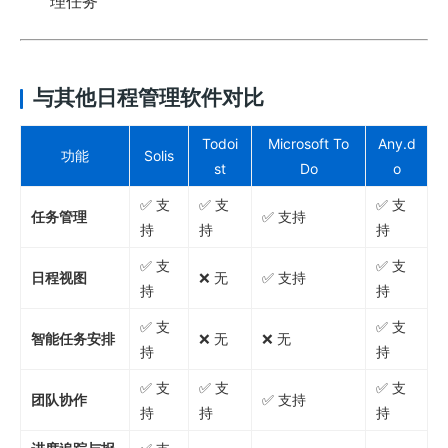
理任务
与其他日程管理软件对比
Todoi
Microsoft To
Any.d
功能
Solis
st
Do
o
✅ 支
✅ 支
✅ 支
任务管理
✅ 支持
持
持
持
✅ 支
✅ 支
日程视图
❌ 无
✅ 支持
持
持
✅ 支
✅ 支
智能任务安排
❌ 无
❌ 无
持
持
✅ 支
✅ 支
✅ 支
团队协作
✅ 支持
持
持
持