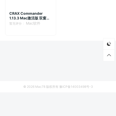
CRAX Commander
1.13.3 Mac激活版 双窗格
文件管理器
Mac软件
暂无评分
© 2026
Mac78
版权所有
豫ICP备14003498号-3
首页
资源
厂商列表
侵权联系
Comic Strip Factory 1.0.137 Mac激活版 漫画创作软件
立即下载