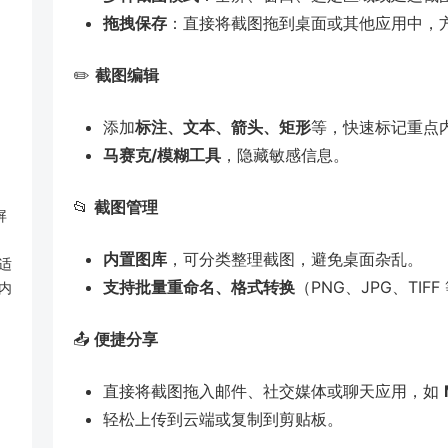
拖拽保存
：直接将截图拖到桌面或其他应用中，
✏️
截图编辑
添加
标注、文本、箭头、矩形
等，快速标记重点
马赛克/模糊工具
，隐藏敏感信息。
📂
截图管理
屏
内置图库
，可分类整理截图，避免桌面杂乱。
适
支持批量重命名、格式转换
（PNG、JPG、TIFF
内
📤
便捷分享
直接将截图拖入邮件、社交媒体或聊天应用，如
轻松上传到云端或复制到剪贴板。