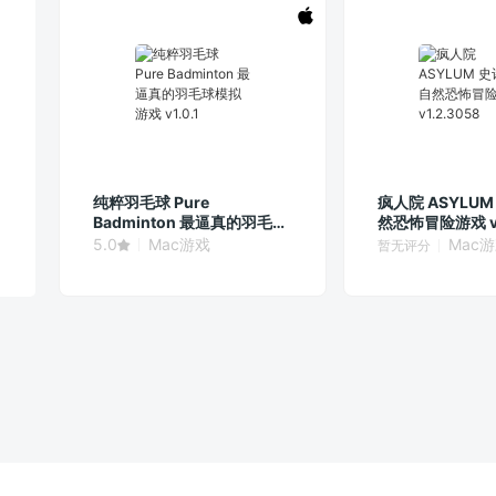
纯粹羽毛球 Pure
疯人院 ASYLU
Badminton 最逼真的羽毛球
然恐怖冒险游戏 v1
模拟游戏 v1.0.1
5.0
Mac游戏
Mac
暂无评分