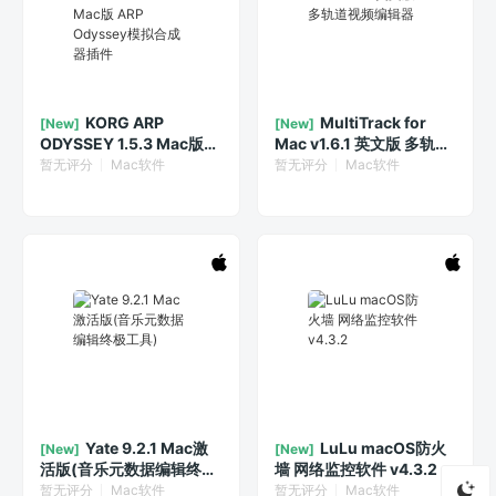
KORG ARP
MultiTrack for
[New]
[New]
ODYSSEY 1.5.3 Mac版
Mac v1.6.1 英文版 多轨道
ARP Odyssey模拟合成器
视频编辑器
暂无评分
Mac软件
暂无评分
Mac软件
插件
Yate 9.2.1 Mac激
LuLu macOS防火
[New]
[New]
活版(音乐元数据编辑终极
墙 网络监控软件 v4.3.2
工具)
暂无评分
Mac软件
暂无评分
Mac软件