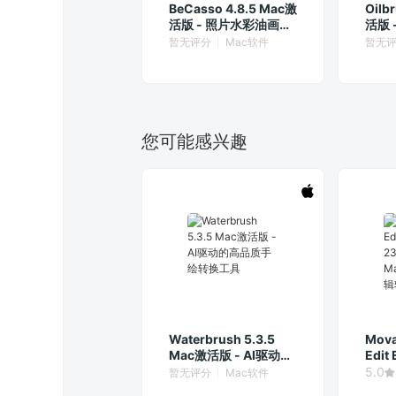
BeCasso 4.8.5 Mac激
Oilb
活版 - 照片水彩油画大
活版 
师
油画
暂无评分
Mac软件
暂无
您可能感兴趣
Waterbrush 5.3.5
Mova
Mac激活版 - AI驱动的
Edit
高品质手绘转换工具
中文
5.0
暂无评分
Mac软件
辑软