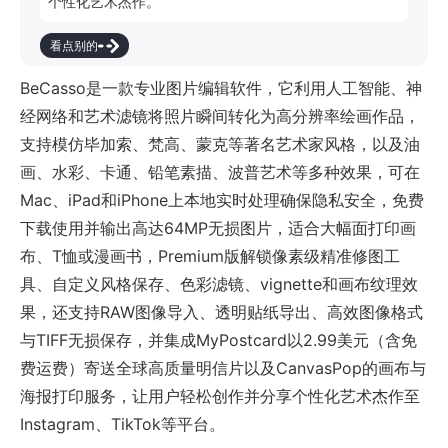
个性化艺术杰作。
看点别的
BeCasso是一款专业图片编辑软件，它利用人工智能、神
经网络和艺术滤镜将照片瞬间转化为高分辨率绘画作品，
支持模仿毕加索、梵高、蒙克等著名艺术家风格，以及油
画、水彩、卡通、铅笔素描、波普艺术等多种效果，可在
Mac、iPad和iPhone上本地实时处理确保隐私安全，免费
下载使用并输出高达64MP无损图片，适合大幅面打印画
布、T恤或漫画书，Premium版解锁像素级精准修图工
具、自定义风格保存、色彩滤镜、vignette和画布纹理效
果，还支持RAW图像导入、透明贴纸导出、高效图像格式
与TIFF无损保存，并集成MyPostcard以2.99美元（含免
费运费）寄送全球高质量明信片以及CanvasPop的画布与
海报打印服务，让用户轻松创作并分享个性化艺术杰作至
Instagram、TikTok等平台。