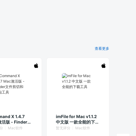
查看更多
and X 1.4.7
imFile for Mac v1.1.2
活版 - Finder文
中文版 一款全能的下载
切和粘贴工具
工具
分
Mac软件
暂无评分
Mac软件