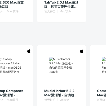
 2.67.0 Mac英文
TabTab 2.0.1 Mac激活
c激活版
版 - 标签页管理快速切
换工具
评分
Mac软件
暂无评分
Mac软件
top Composer
MusicHarbor 5.2.2
Comm
Mac激活版 -
Mac激活版 - 自动追踪
Mac激
OS26桌面风格配
音乐专辑与单曲
件剪
评分
Mac软件
暂无评分
Mac软件
暂无评
换