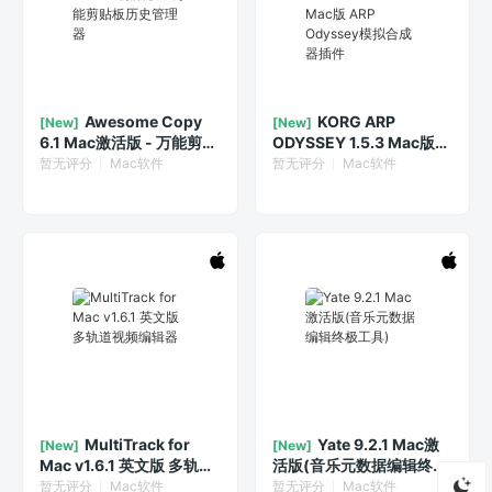
Awesome Copy
KORG ARP
[New]
[New]
6.1 Mac激活版 - 万能剪贴
ODYSSEY 1.5.3 Mac版
板历史管理器
ARP Odyssey模拟合成器
暂无评分
Mac软件
暂无评分
Mac软件
插件
MultiTrack for
Yate 9.2.1 Mac激
[New]
[New]
Mac v1.6.1 英文版 多轨道
活版(音乐元数据编辑终极
视频编辑器
工具)
暂无评分
Mac软件
暂无评分
Mac软件