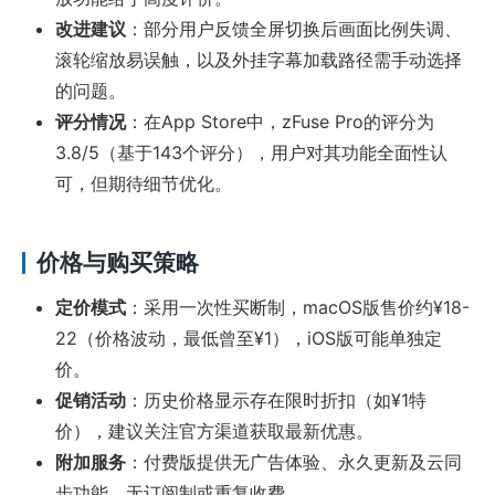
改进建议
：部分用户反馈全屏切换后画面比例失调、
滚轮缩放易误触，以及外挂字幕加载路径需手动选择
的问题。
评分情况
：在App Store中，zFuse Pro的评分为
3.8/5（基于143个评分），用户对其功能全面性认
可，但期待细节优化。
价格与购买策略
定价模式
：采用一次性买断制，macOS版售价约¥18-
22（价格波动，最低曾至¥1），iOS版可能单独定
价。
促销活动
：历史价格显示存在限时折扣（如¥1特
价），建议关注官方渠道获取最新优惠。
附加服务
：付费版提供无广告体验、永久更新及云同
步功能，无订阅制或重复收费。